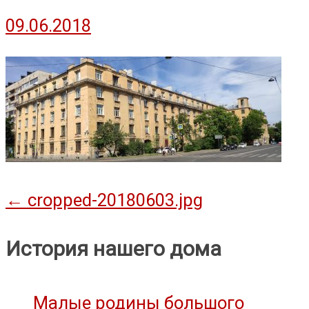
09.06.2018
Навигация
←
cropped-20180603.jpg
по
История нашего дома
записям
Малые родины большого