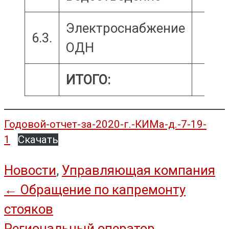
Электроснабжение
6.3.
ОДН
ИТОГО:
Годовой-отчет-за-2020-г.-КИМа-д.-7-19-
1
Скачать
Новости
,
Управляющая компания
Навигация
←
Обращение по капремонту
стояков
по
Региональный оператор