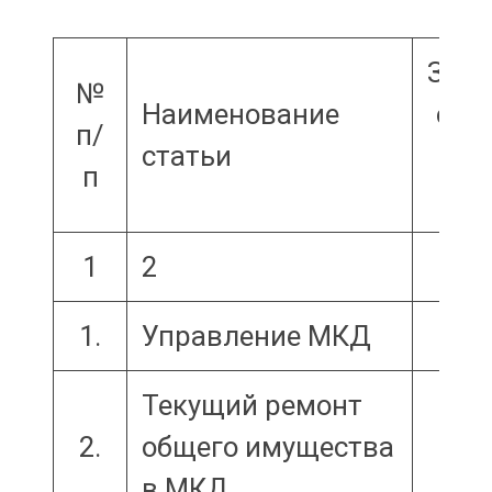
Задо
№
Наименование
соб
п/
статьи
п
пе
1
2
1.
Управление МКД
Текущий ремонт
2.
общего имущества
в МКД