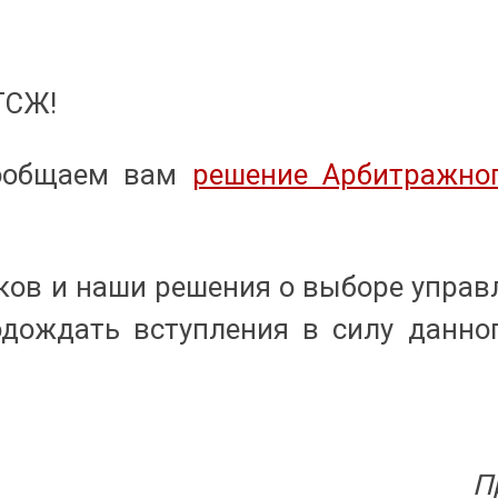
ТСЖ!
сообщаем вам
решение Арбитражног
иков и наши решения о выборе упра
одождать вступления в силу данн
П