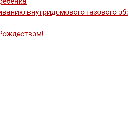
ребёнка
ванию внутридомового газового обор
Рождеством!