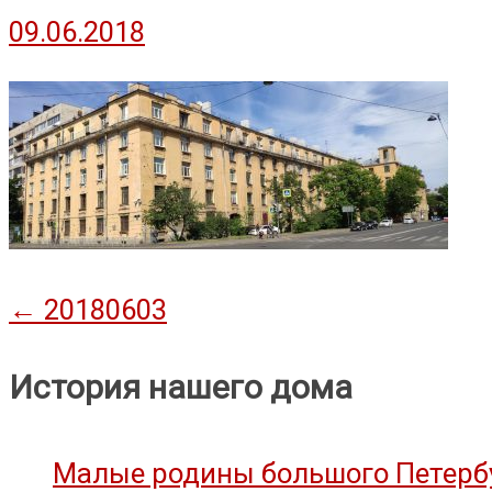
09.06.2018
Навигация
←
20180603
по
История нашего дома
записям
Малые родины большого Петербу