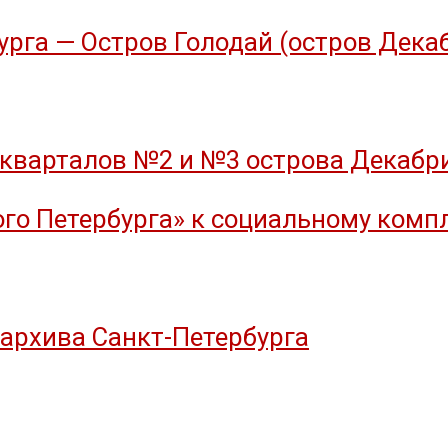
рга — Остров Голодай (остров Дека
кварталов №2 и №3 острова Декабрис
го Петербурга» к социальному компл
оархива Санкт-Петербурга