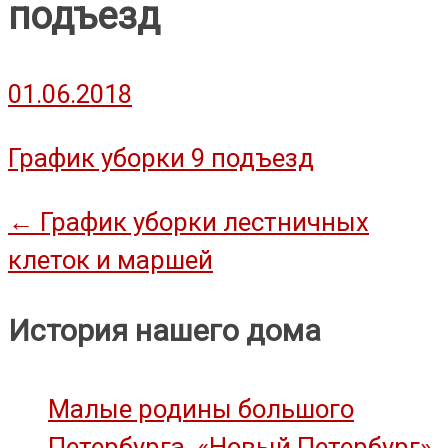
подъезд
01.06.2018
График уборки 9 подъезд
Навигация
←
График уборки лестничных
клеток и маршей
по
записям
История нашего дома
Малые родины большого
Петербурга. «Новый Петербург»