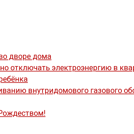
во дворе дома
но отключать электроэнергию в квар
ребёнка
ванию внутридомового газового обор
Рождеством!