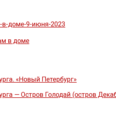
-в-доме-9-июня-2023
ам в доме
рга. «Новый Петербург»
рга — Остров Голодай (остров Дека